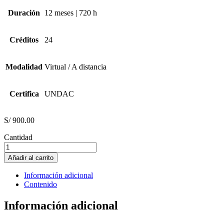
Duración
12 meses | 720 h
Créditos
24
Modalidad
Virtual / A distancia
Certifica
UNDAC
S/
900.00
Cantidad
SISTEMA
ADMINISTRATIVO
Añadir al carrito
EN
LA
Información adicional
GESTION
Contenido
PUBLICA
cantidad
Información adicional