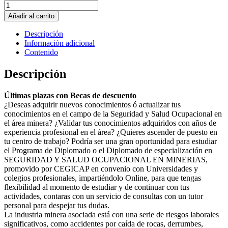
SEGURIDAD
Y
Añadir al carrito
SALUD
OCUPACIONAL
Descripción
EN
Información adicional
MINERIAS
Contenido
cantidad
Descripción
Últimas plazas con Becas de descuento
¿Deseas adquirir nuevos conocimientos ó actualizar tus
conocimientos en el campo de la Seguridad y Salud Ocupacional en
el área minera? ¿Validar tus conocimientos adquiridos con años de
experiencia profesional en el área? ¿Quieres ascender de puesto en
tu centro de trabajo? Podría ser una gran oportunidad para estudiar
el Programa de Diplomado o el Diplomado de especialización en
SEGURIDAD Y SALUD OCUPACIONAL EN MINERIAS,
promovido por CEGICAP en convenio con Universidades y
colegios profesionales, impartiéndolo Online, para que tengas
flexibilidad al momento de estudiar y de continuar con tus
actividades, contaras con un servicio de consultas con un tutor
personal para despejar tus dudas.
La industria minera asociada está con una serie de riesgos laborales
significativos, como accidentes por caída de rocas, derrumbes,