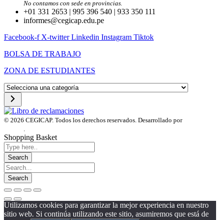
No contamos con sede en provincias.
+01 331 2653 | 995 396 540 | 933 350 111
informes@cegicap.edu.pe
Facebook-f
X-twitter
Linkedin
Instagram
Tiktok
BOLSA DE TRABAJO
ZONA DE ESTUDIANTES
Selecciona
una
categoría
© 2026 CEGICAP. Todos los derechos reservados. Desarrollado por
Startup
Engine
.
Shopping Basket
Utilizamos cookies para garantizar la mejor experiencia en nuestro
sitio web. Si continúa utilizando este sitio, asumiremos que está de