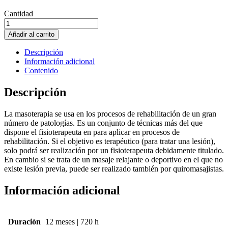
Cantidad
MASOTERAPIA
CLÍNICA
Añadir al carrito
Y
TÉCNICAS
Descripción
DE
Información adicional
REHABILITACIÓN
Contenido
cantidad
Descripción
La masoterapia se usa en los procesos de rehabilitación de un gran
número de patologías. Es un conjunto de técnicas más del que
dispone el fisioterapeuta en para aplicar en procesos de
rehabilitación. Si el objetivo es terapéutico (para tratar una lesión),
solo podrá ser realización por un fisioterapeuta debidamente titulado.
En cambio si se trata de un masaje relajante o deportivo en el que no
existe lesión previa, puede ser realizado también por quiromasajistas.
Información adicional
Duración
12 meses | 720 h