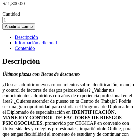
S/
1,800.00
Cantidad
IDENTIFICACIÓN,
MANEJO
Añadir al carrito
Y
CONTROL
Descripción
DE
Información adicional
FACTORES
Contenido
DE
RIESGOS
Descripción
PSICOSOCIALES
cantidad
Últimas plazas con Becas de descuento
¿Deseas adquirir nuevos conocimientos sobre identificación, manejo
y control de factores de riesgos psicosociales? ¿Validar tus
conocimientos adquiridos con años de experiencia profesional en el
área? ¿Quieres ascender de puesto en tu Centro de Trabajo? Podría
ser una gran oportunidad para estudiar el Programa de Diplomado o
el Diplomado de especialización en
IDENTIFICACIÓN,
MANEJO Y CONTROL DE FACTORES DE RIESGOS
PSICOSOCIALES
, promovido por CEGICAP en convenio con
Universidades y colegios profesionales, impartiéndolo Online, para
que tengas flexibilidad al momento de estudiar y de continuar con