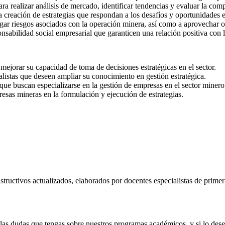
ara realizar análisis de mercado, identificar tendencias y evaluar la com
la creación de estrategias que respondan a los desafíos y oportunidades e
tigar riesgos asociados con la operación minera, así como a aprovechar 
onsabilidad social empresarial que garanticen una relación positiva con
ejorar su capacidad de toma de decisiones estratégicas en el sector.
alistas que deseen ampliar su conocimiento en gestión estratégica.
que buscan especializarse en la gestión de empresas en el sector minero
esas mineras en la formulación y ejecución de estrategias.
tructivos actualizados, elaborados por docentes especialistas de prime
s dudas que tengas sobre nuestros programas académicos, y si lo deseas,