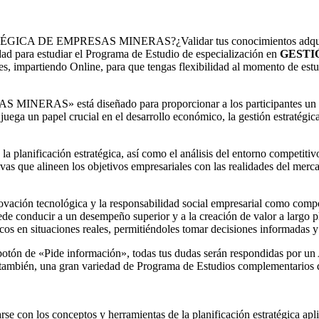
ÉGICA DE EMPRESAS MINERAS?¿Validar tus conocimientos adquiridos
dad para estudiar el Programa de Estudio de especialización en
GESTI
impartiendo Online, para que tengas flexibilidad al momento de estudi
S» está diseñado para proporcionar a los participantes un entend
uega un papel crucial en el desarrollo económico, la gestión estratégic
a planificación estratégica, así como el análisis del entorno competitiv
ivas que alineen los objetivos empresariales con las realidades del merc
ovación tecnológica y la responsabilidad social empresarial como compon
de conducir a un desempeño superior y a la creación de valor a largo plaz
gicos en situaciones reales, permitiéndoles tomar decisiones informadas y
n el botón de «Pide información», todas tus dudas serán respondidas p
 también, una gran variedad de Programa de Estudios complementarios q
rse con los conceptos y herramientas de la planificación estratégica apl