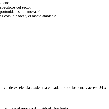
petencia.
specíficos del sector.
oportunidades de innovación.
 las comunidades y el medio ambiente.
.
r nivel de excelencia académica en cada uno de los temas, acceso 24 x
 realizar el proceso de matriculación junto a ti.