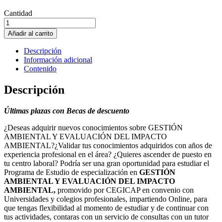
Cantidad
GESTIÓN
AMBIENTAL
Añadir al carrito
Y
EVALUACION
Descripción
DEL
Información adicional
IMPACTO
Contenido
AMBIENTAL
cantidad
Descripción
Últimas plazas con Becas de descuento
¿Deseas adquirir nuevos conocimientos sobre GESTIÓN
AMBIENTAL Y EVALUACIÓN DEL IMPACTO
AMBIENTAL?¿Validar tus conocimientos adquiridos con años de
experiencia profesional en el área? ¿Quieres ascender de puesto en
tu centro laboral? Podría ser una gran oportunidad para estudiar el
Programa de Estudio de especialización en
GESTIÓN
AMBIENTAL Y EVALUACIÓN DEL IMPACTO
AMBIENTAL,
promovido por CEGICAP en convenio con
Universidades y colegios profesionales, impartiendo Online, para
que tengas flexibilidad al momento de estudiar y de continuar con
tus actividades, contaras con un servicio de consultas con un tutor