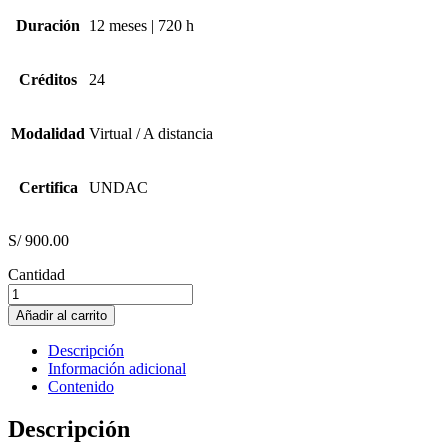
Duración
12 meses | 720 h
Créditos
24
Modalidad
Virtual / A distancia
Certifica
UNDAC
S/
900.00
Cantidad
EVALUACIÓN
FORMATIVA
Añadir al carrito
DE
LOS
Descripción
APRENDIZAJES
Información adicional
EN
Contenido
EDUCACIÓN
BÁSICA
Descripción
cantidad