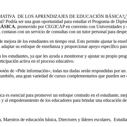
RMATIVA DE LOS APRENDIZAJES DE EDUCACIÓN BÁSICA?¿Validar t
oral? Podría ser una gran oportunidad para estudiar el Programa de Dip
BÁSICA
, promovido por CEGICAP en convenio con Universidades y col
, contaras con un servicio de consultas con un tutor personal para despe
s de mejora de los estudiantes en tiempo real. Esto permite ajustar la e
en adaptar su enfoque de enseñanza y proporcionar apoyo específico par
los estudiantes, ya que les ayuda a monitorear y ajustar su propio progr
rticipación activa en el proceso educativo.
n el botón de «Pide información», todas tus dudas serán respondidas p
también, una gran variedad de cursos complementarios que pueden ser d
ica es esencial para promover un enfoque centrado en el estudiante, me
tes y al empoderamiento de los educadores para brindar una educación de
a, Maestros de educación básica, Directores y líderes escolares, Estud