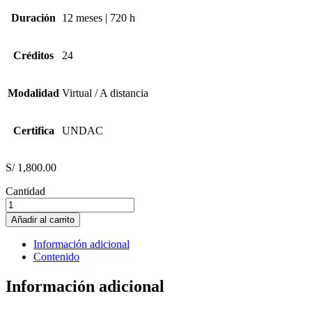
Duración
12 meses | 720 h
Créditos
24
Modalidad
Virtual / A distancia
Certifica
UNDAC
S/
1,800.00
Cantidad
DIRECCIÓN
Y
Añadir al carrito
GERENCIA
DE
Información adicional
INSTITUCIONES
Contenido
EDUCATIVAS
cantidad
Información adicional