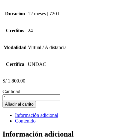
Duración
12 meses | 720 h
Créditos
24
Modalidad
Virtual / A distancia
Certifica
UNDAC
S/
1,800.00
Cantidad
DERECHO
AMBIENTAL
Añadir al carrito
cantidad
Información adicional
Contenido
Información adicional